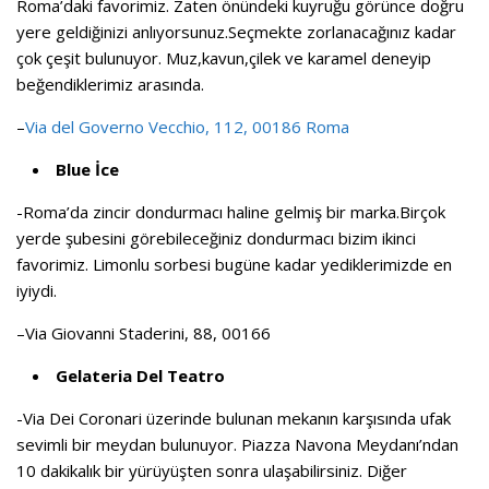
Roma’daki favorimiz. Zaten önündeki kuyruğu görünce doğru
yere geldiğinizi anlıyorsunuz.Seçmekte zorlanacağınız kadar
çok çeşit bulunuyor. Muz,kavun,çilek ve karamel deneyip
beğendiklerimiz arasında.
–
Via del Governo Vecchio, 112, 00186 Roma
Blue İce
-Roma’da zincir dondurmacı haline gelmiş bir marka.Birçok
yerde şubesini görebileceğiniz dondurmacı bizim ikinci
favorimiz. Limonlu sorbesi bugüne kadar yediklerimizde en
iyiydi.
–
Via Giovanni Staderini, 88
,
00166
Gelateria Del Teatro
-Via Dei Coronari üzerinde bulunan mekanın karşısında ufak
sevimli bir meydan bulunuyor. Piazza Navona Meydanı’ndan
10 dakikalık bir yürüyüşten sonra ulaşabilirsiniz. Diğer