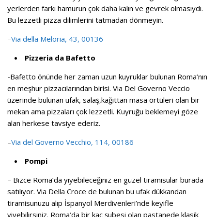
yerlerden farkı hamurun çok daha kalın ve gevrek olmasıydı.
Bu lezzetli pizza dilimlerini tatmadan dönmeyin.
–
Via della Meloria, 43, 00136
Pizzeria da Bafetto
-Bafetto önünde her zaman uzun kuyruklar bulunan Roma’nın
en meşhur pizzacılarından birisi. Via Del Governo Veccio
üzerinde bulunan ufak, salaş,kağıttan masa örtüleri olan bir
mekan ama pizzaları çok lezzetli. Kuyruğu beklemeyi göze
alan herkese tavsiye ederiz.
–
Via del Governo Vecchio, 114, 00186
Pompi
– Bizce Roma’da yiyebileceğiniz en güzel tiramisular burada
satılıyor. Via Della Croce de bulunan bu ufak dükkandan
tiramisunuzu alıp İspanyol Merdivenleri’nde keyifle
yiyebilirsiniz. Roma’da bir kaç şubesi olan pastanede klasik