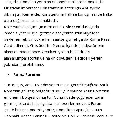
Takı) dır. Roma’da yer alan en önemli taklardan biridir. İlk
Hristiyan İmparator Konstantin’in zaferi için 4.yüzyıl’da
dikilmiştir. Kemerde, Konstantin’in halk ile konuşması ve halka
para dağıtması anlatılmaktadır.
Kolezyum’a ulaşım için metronun
Colesseo
durağında
inmeniz yeterli. İçini gezmek isteyenler uzun kuyruklar
beklememek için çok erken saatte gitmeli ya da Roma Pass
Card edinmeli. Giriş ücreti 12 euro. İçeride gladyatörlerin
alana çıkmadan önce geçtikleri yolları,bekledikleri
alanları,imparatorun ve halkın dövüşleri izledikleri yerleri
yakından görebilirsiniz.
Roma Forumu
-Ticaret, iş, adalet ve din yönetiminin gerçekleştiği ve Antik
Roma’nın geliştiği bölgedir. 1000 yıl boyunca Antik Roma’nın
en önemli bölgesi olmuştur. Günümüzde çoğu eser zarar
görmüş olsa da hala ayakta olan eserler mevcut. Forum
içinde bulunan önemli yapılar; Romullus Tapınağı, Satürn
Tapınağı, Vesta Tapınağı, Castor ve Pollux Tapınağı, Venüs ve