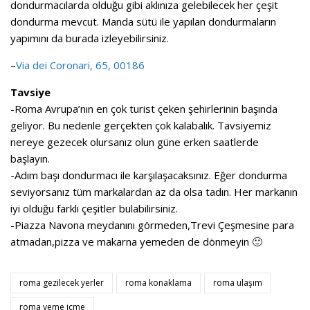
dondurmacılarda olduğu gibi aklınıza gelebilecek her çeşit
dondurma mevcut. Manda sütü ile yapılan dondurmaların
yapımını da burada izleyebilirsiniz.
–
Via dei Coronari, 65, 00186
Tavsiye
-Roma Avrupa’nın en çok turist çeken şehirlerinin başında
geliyor. Bu nedenle gerçekten çok kalabalık. Tavsiyemiz
nereye gezecek olursanız olun güne erken saatlerde
başlayın.
-Adım başı dondurmacı ile karşılaşacaksınız. Eğer dondurma
seviyorsanız tüm markalardan az da olsa tadın. Her markanın
iyi olduğu farklı çeşitler bulabilirsiniz.
-Piazza Navona meydanını görmeden,Trevi Çeşmesine para
atmadan,pizza ve makarna yemeden de dönmeyin 🙂
roma gezilecek yerler
roma konaklama
roma ulaşım
roma yeme içme