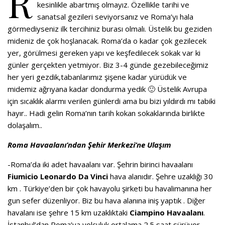
R
kesinlikle abartmış olmayız. Özellikle tarihi ve
sanatsal gezileri seviyorsanız ve Roma’yı hala
görmediyseniz ilk tercihiniz burası olmalı. Üstelik bu geziden
mideniz de çok hoşlanacak. Roma’da o kadar çok gezilecek
yer, görülmesi gereken yapı ve keşfedilecek sokak var ki
günler gerçekten yetmiyor. Biz 3-4 günde gezebileceğimiz
her yeri gezdik,tabanlarımız şişene kadar yürüdük ve
midemiz ağrıyana kadar dondurma yedik 🙂 Üstelik Avrupa
için sıcaklık alarmı verilen günlerdi ama bu bizi yıldırdı mı tabiki
hayır.. Hadi gelin Roma’nın tarih kokan sokaklarında birlikte
dolaşalım..
Roma Havaalanı’ndan Şehir Merkezi’ne Ulaşım
-Roma’da iki adet havaalanı var. Şehrin birinci havaalanı
Fiumicio Leonardo Da Vinci
hava alanıdır. Şehre uzaklığı 30
km . Türkiye’den bir çok havayolu şirketi bu havalimanına her
gun sefer düzenliyor. Biz bu hava alanına iniş yaptık . Diğer
havalanı ise şehre 15 km uzaklıktaki
Ciampino Havaalanı
.
İstanbul’dan Roma’ya yolculuk ortalama 2.5 saat sürüyor.