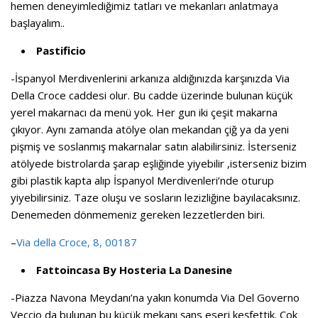
hemen deneyimlediğimiz tatları ve mekanları anlatmaya
başlayalım..
Pastificio
-İspanyol Merdivenlerini arkanıza aldığınızda karşınızda Via
Della Croce caddesi olur. Bu cadde üzerinde bulunan küçük
yerel makarnacı da menü yok. Her gun iki çeşit makarna
çıkıyor. Aynı zamanda atölye olan mekandan çiğ ya da yeni
pişmiş ve soslanmış makarnalar satın alabilirsiniz. İsterseniz
atölyede bistrolarda şarap eşliğinde yiyebilir ,isterseniz bizim
gibi plastik kapta alıp İspanyol Merdivenleri’nde oturup
yiyebilirsiniz. Taze oluşu ve sosların lezizliğine bayılacaksınız.
Denemeden dönmemeniz gereken lezzetlerden biri.
–
Via della Croce, 8, 00187
Fattoincasa By Hosteria La Danesine
-Piazza Navona Meydanı’na yakın konumda Via Del Governo
Veccio da bulunan bu küçük mekanı şans eseri keşfettik. Çok