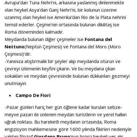
Avrupa’dan Tuna Nehri’ni, arkasına yaslanmış dinlenmekte
olan heykel Asya’dan Ganj Nehri’ni, bir kolunun üzerine
uzanmış olan heykel ise Amerika’dan Rio de la Plata nehrini
temsil ederler. Çeşme’nin ortasında bulunan dikilitaş ise
Roma döneminden kalmadır.
Meydanda bulunan diğer çeşmeler ise
Fontana del
Nettuno
(Neptün Çeşmesi) ve Fontana del Moro (Moro
Çeşmesi)’dir.
-Yanınıza atıştırmalık bir şeyler alıp meydanda oturun ve
çevreyi izlemenin keyfini çıkarın. Ve bu meydana çıkan
sokakları ve meydan çevresinde bulunan dükkanları gezmeyi
unutmayın.
Campo De Fiori
-Pazar günleri hariç her gün öğlene kadar kurulan sebze-
meyve pazarı ile ünlenen meydan turistlerin ve yerel halkın
uğrak noktası. Bu hareketli meydanın ortasında, Roma
engizisyon mahkemesine göre 1600 yılında fikirleri nedeniyle
yakılan filozof
Giordano Bruno
‘nun bronz heykeli yer alır.