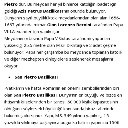
Pietro
‘dur. Bu meydan her yıl binlerce katoliğin ibadet için
geldiği
Aziz Petrus Bazilikası
‘nın önünde bulunuyor.
Dünyanın sayılı büyüklükteki meydanlarından olan alan 1656-
1667 yıllarında mimar
Gian Lorenzo Bernini
tarafından Papa
VIII.Alexander için yapılmıştır.
Meydanın ortasında Papa V.Sixtus tarafından yaptırılan
yüksekliği 25.5 metre olan Mısır Dikilitaşı ve 2 adet çeşme
bulunuyor. Papa her çarşamba bu meydanda toplanan katolik
ve diğer mezhepten dinleyicilere seslenerek mesajlarını
okuyor.
San Pietro Bazilikası
-Vatikan’ın ve hatta Roma’nın en önemli sembollerinden biri
olan
San Pietro Bazilikası
, Dünya’nın en büyüğü ve bizce en
ihtişamlı kiliselerinden bir tanesi. 60.000 kişilik kapasitesinin
olduğunu söylersek büyüklüğü konusunda biraz tahminde
bulunmuş olursunuz. Yapı, M.S. 349 yılında yapılmış, 15.
yüzyılda yıkılmaya başlayınca bugunku halinin yapımına 1506