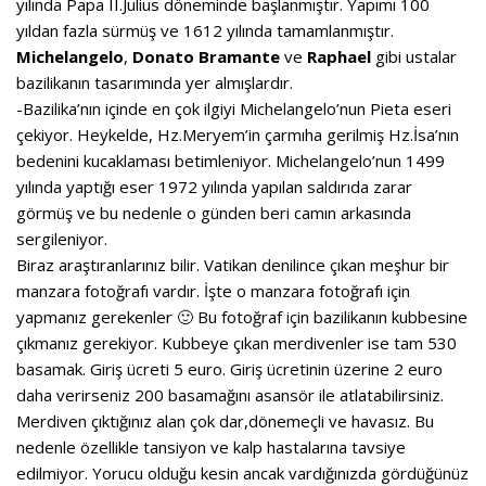
yılında Papa II.Julius döneminde başlanmıştır. Yapımı 100
yıldan fazla sürmüş ve 1612 yılında tamamlanmıştır.
Michelangelo
,
Donato Bramante
ve
Raphael
gibi ustalar
bazilikanın tasarımında yer almışlardır.
-Bazilika’nın içinde en çok ilgiyi Michelangelo’nun Pieta eseri
çekiyor. Heykelde, Hz.Meryem’in çarmıha gerilmiş Hz.İsa’nın
bedenini kucaklaması betimleniyor. Michelangelo’nun 1499
yılında yaptığı eser 1972 yılında yapılan saldırıda zarar
görmüş ve bu nedenle o günden beri camın arkasında
sergileniyor.
Biraz araştıranlarınız bilir. Vatikan denilince çıkan meşhur bir
manzara fotoğrafı vardır. İşte o manzara fotoğrafı için
yapmanız gerekenler 🙂 Bu fotoğraf için bazilikanın kubbesine
çıkmanız gerekiyor. Kubbeye çıkan merdivenler ise tam 530
basamak. Giriş ücreti 5 euro. Giriş ücretinin üzerine 2 euro
daha verirseniz 200 basamağını asansör ile atlatabilirsiniz.
Merdiven çıktığınız alan çok dar,dönemeçli ve havasız. Bu
nedenle özellikle tansiyon ve kalp hastalarına tavsiye
edilmiyor. Yorucu olduğu kesin ancak vardığınızda gördüğünüz