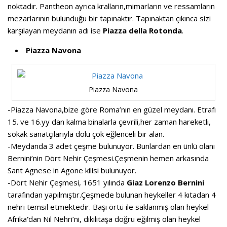
noktadır. Pantheon ayrıca kralların,mimarların ve ressamların
mezarlarının bulunduğu bir tapınaktır. Tapınaktan çıkınca sizi
karşılayan meydanın adı ise
Piazza della Rotonda
.
Piazza Navona
Piazza Navona
-Piazza Navona,bize göre Roma’nın en güzel meydanı. Etrafı
15. ve 16.yy dan kalma binalarla çevrili,her zaman hareketli,
sokak sanatçılarıyla dolu çok eğlenceli bir alan.
-Meydanda 3 adet çeşme bulunuyor. Bunlardan en ünlü olanı
Bernini’nin Dört Nehir Çeşmesi.Çeşmenin hemen arkasında
Sant Agnese in Agone kilisi bulunuyor.
-Dört Nehir Çeşmesi, 1651 yılında
Giaz Lorenzo Bernini
tarafından yapılmıştır.Çeşmede bulunan heykeller 4 kıtadan 4
nehri temsil etmektedir. Başı örtü ile saklanmış olan heykel
Afrika
‘
dan Nil Nehri’ni, dikilitaşa doğru eğilmiş olan heykel