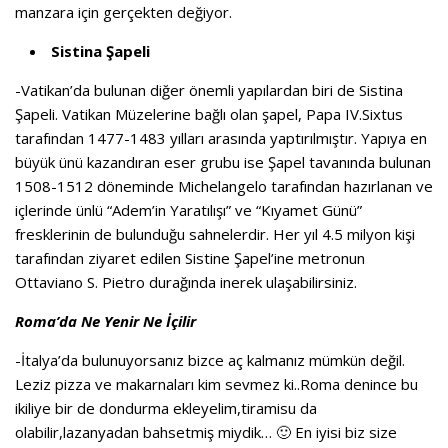
manzara için gerçekten değiyor.
Sistina Şapeli
-Vatikan’da bulunan diğer önemli yapılardan biri de Sistina
Şapeli. Vatikan Müzelerine bağlı olan şapel, Papa IV.Sixtus
tarafından 1477-1483 yılları arasında yaptırılmıştır. Yapıya en
büyük ünü kazandıran eser grubu ise Şapel tavanında bulunan
1508-1512 döneminde Michelangelo tarafından hazırlanan ve
içlerinde ünlü “Adem’in Yaratılışı” ve “Kıyamet Günü”
fresklerinin de bulunduğu sahnelerdir. Her yıl 4.5 milyon kişi
tarafından ziyaret edilen Sistine Şapel’ine metronun
Ottaviano S. Pietro durağında inerek ulaşabilirsiniz.
Roma’da Ne Yenir Ne İçilir
-İtalya’da bulunuyorsanız bizce aç kalmanız mümkün değil.
Leziz pizza ve makarnaları kim sevmez ki..Roma denince bu
ikiliye bir de dondurma ekleyelim,tiramisu da
olabilir,lazanyadan bahsetmiş miydik… 🙂 En iyisi biz size