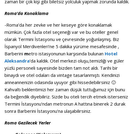
zaman bir çok kişi gibi biletsiz yolculuk yapmak zorunda kaldık.
Roma’da Konaklama
-Roma’da her zevke ve her keseye göre konaklamak
mümkün. Çok fazla otel seçeneği var ve bu oteller genel
olarak Termini İstasyonu ve çevresinde yoğunlaşmış. Biz
İspanyol Merdivenleri’ne 5 dakika yürüme mesafesinde ,
Barberini
m
etro istasyonunun karşısında bulunan
Hotel
Aleksandra
‘da kaldık. Otel merkezi oluşu,temizliği ve güler
yüzlü personeli sayesinde bizden tam not aldı. Tarihi bir
binaydı ve otel odaları da vintage tasarlanmıştı. Kendinizi
anneannenizin odasında uyuyor gibi hissedebilirsiniz 🙂
Kahvaltı beklentimizi her zaman düşük tuttuğumuz için bunu
da beğendik diyebiliriz. Sizde bu oteli tercih etmek isterseniz
Termini İstasyonu’ndan metronun A hattına binerek 2 durak
sonra Barberini İstasyonu’na ulaşabilirsiniz.
Roma Gezilecek Yerler