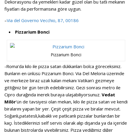
Dekorasyonu da yemekleri kadar güzel olan bu tatlı mekanın
fiyatları da performansına göre uygun.
–
Via del Governo Vecchio, 87, 00186
Pizzarium Bonci
Pizzarium Bonci
-Roma’da kilo ile pizza satan dükkanları bolca göreceksiniz.
Bunların en ünlüsü Pizzarium Bonci. Via Del Meloria üzerinde
ve merkeze biraz uzak kalan mekanı Vatikan’ı gezmeye
gittiğiniz bir gün tercih edebilirsiniz. Gezi sonrası metro ile
Cipro durağında inerek buraya ulaşabiliyorsunuz.
Vedat
Milör
‘ün de tavsiyesi olan mekan, kilo ile pizza satan ve kendi
biralarını yapan bir yer. Çeşit çeşit pizza ve biralar mevcut.
Soğanlı,patatesli,kabaklı ve patlıcanlı pizzalar bunlardan bir
kaçı. İstediklerinizi self servis olarak alıp dışarıda ya da içeride
bulunan bistrolarda yiyebilirsiniz. Pizza yediğimiz diğer