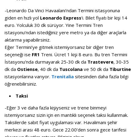
-Leonardo Da Vinci Havaalanı’ndan Termini istasyonuna
giden en hızlı yol
Leonardo Express
‘i. Bilet fiyatı bir kişi 14
euro. Yolculuk 30 dk sürüyor. Yine Termini Tren
istasyonu’ndan istediğiniz yere metro ya da diğer araçlarla
aktarma yapabilirsiniz.
Eğer Termini’ye gitmek istemiyorsanız bir diğer tren
seçeneği ise
FR1
Treni. Ücret 1 kişi 8 euro. Bu tren Termini
İstasyonu’nda durmayarak 25-30 dk da
Trastevere
, 30-35
dk da
Ostiense
, 40 dk da
Tuscolana
ve 50 dk da
Tiburtine
istasyonlarına varıyor.
Trenitalia
sitesinden daha fazla bilgi
öğrenebilirsiniz.
Taksi
-Eğer 3 ve daha fazla kişiyseniz ve trene binmeyi
istemiyorsanız sizin için en mantıklı seçenek taksi kullanmak.
Taksilerde sabit fiyat uygulaması var. Havalimanı şehir
merkezi arası 48 euro. Gece 22.00’den sonra gece tarifesi