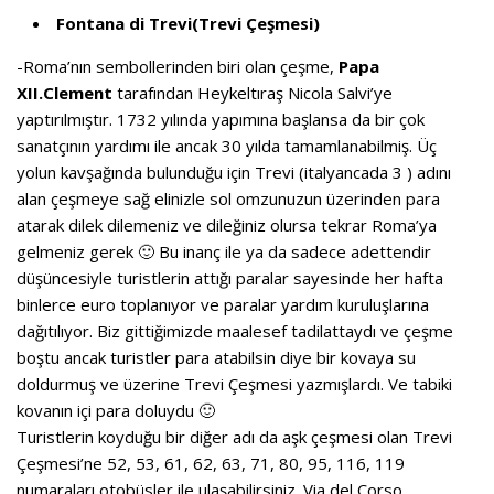
Fontana di Trevi(Trevi Çeşmesi)
-Roma’nın sembollerinden biri olan çeşme,
Papa
XII.Clement
tarafından Heykeltıraş Nicola Salvi’ye
yaptırılmıştır. 1732 yılında yapımına başlansa da bir çok
sanatçının yardımı ile ancak 30 yılda tamamlanabilmiş. Üç
yolun kavşağında bulunduğu için Trevi (italyancada 3 ) adını
alan çeşmeye sağ elinizle sol omzunuzun üzerinden para
atarak dilek dilemeniz ve dileğiniz olursa tekrar Roma’ya
gelmeniz gerek 🙂 Bu inanç ile ya da sadece adettendir
düşüncesiyle turistlerin attığı paralar sayesinde her hafta
binlerce euro toplanıyor ve paralar yardım kuruluşlarına
dağıtılıyor. Biz gittiğimizde maalesef tadilattaydı ve çeşme
boştu ancak turistler para atabilsin diye bir kovaya su
doldurmuş ve üzerine Trevi Çeşmesi yazmışlardı. Ve tabiki
kovanın içi para doluydu 🙂
Turistlerin koyduğu bir diğer adı da aşk çeşmesi olan Trevi
Çeşmesi’ne 52, 53, 61, 62, 63, 71, 80, 95, 116, 119
numaraları otobüsler ile ulaşabilirsiniz. Via del Corso