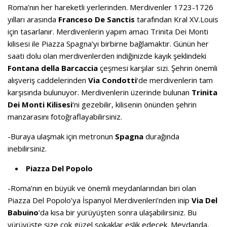
Roma’nın her hareketli yerlerinden. Merdivenler 1723-1726
yılları arasında
Franceso De Sanctis
tarafından Kral XV.Louis
için tasarlanır. Merdivenlerin yapım amacı Trinita Dei Monti
kilisesi ile Piazza Spagna’yı birbirne bağlamaktır. Günün her
saati dolu olan merdivenlerden indiğinizde kayık şeklindeki
Fontana della Barcaccia
çeşmesi karşılar sizi. Şehrin önemli
alışveriş caddelerinden
Via
Condotti
‘de merdivenlerin tam
karşısında bulunuyor. Merdivenlerin üzerinde bulunan
Trinita
Dei Monti Kilisesi
‘ni gezebilir, kilisenin önünden şehrin
manzarasını fotoğraflayabilirsiniz.
-Buraya ulaşmak için metronun
Spagna
durağında
inebilirsiniz.
Piazza Del Popolo
-Roma’nın en büyük ve önemli meydanlarından biri olan
Piazza Del Popolo’ya İspanyol Merdivenleri’nden inip
Via
Del
Babuino
‘da kısa bir yürüyüşten sonra ulaşabilirsiniz. Bu
yürüyüşte size çok güzel sokaklar eşlik edecek. Meydanda,